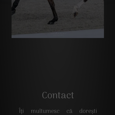
Contact
Îți multumesc că dorești